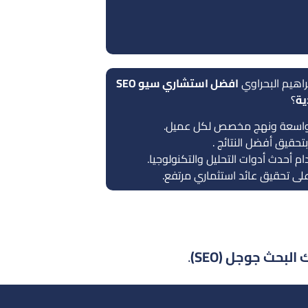
براهيم البحراوي
افضل استشاري سيو SEO
ية
؟
واسعة ونهج مخصص لكل عميل.
 بتحقيق أفضل النتائج .
م أحدث أدوات التحليل والتكنولوجيا.
على تحقيق عائد استثماري مرتفع.
بحث جوجل (SEO)
.