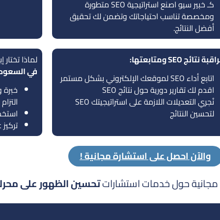
كـ خبير سيو اصنع استراتيجية SEO متطورة
ومخصصة تناسب احتياجاتك وتضمن لك تحقيق
أفضل النتائج.
لماذا تختار إ
في السعود
اتابع أداء SEO لموقعك الإلكتروني بشكل مستمر
اقدم لك تقارير دورية حول نتائج SEO
خبرة 
نُجري التعديلات اللازمة على استراتيجيتك SEO
التزام
لتحسين النتائج
استخدا
تركيز 
والآن احصل على استشارة مجانية !
 مجانية حول خدمات استشارات
تحسين الظهور على محرك ال