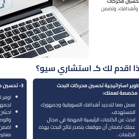
حسين محركات
 وأهدافك، وتضمن
ا اقدم لك كـ استشاري سيو؟
تطوير استراتيجية تحسين محركات البحث
3- تحسين محتوى موقعك الإلكتروني:
نعمل معا لتحديد أهدافك التسويقية وجمهورك
لجمهو
المستهدف.
احسّن
ابحث عن الكلمات الرئيسية المهمة في مجال
والوصف
عملك لضمان أن موقعك يتصدر نتائج البحث بهذه
اضمن 
الكلمات .
معايير