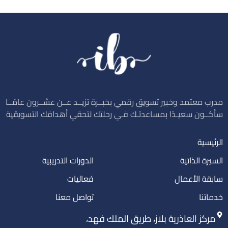
مدرب معتمد وخبير تسويق رقمي بخبــرة تزيــد عــن عشــرون عامًــا
سأكــون سعيـدًا بمساعدتـك فـي رحلتك لتحقي أهدافك التسويقية
الرئيسية
السيرة الذاتية
الدورات التدريبية
سابقة الأعمال
فعاليات
خدماتنا
تواصل معنا
مركز العاذرية بلاز، طريق الملك فهد،