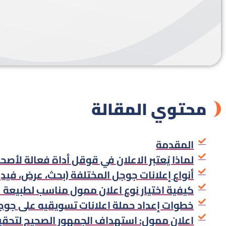
محتوي المقالة
المقدمة
لماذا يُعتبر الاعلان في قوقل أداة فعالة لأصح
أنواع إعلانات جوجل المختلفة (بحث، عرض، فيد
كيفية اختيار نوع اعلان ممول مناسب لطبيعة
خطوات إعداد حملة اعلانات تسويقيه على جوجل 
اعلان ممول: استهداف الجمهور الصحيح لتحقي