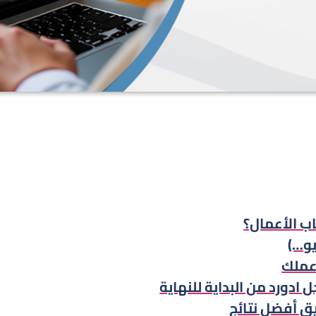
اب الأعمال؟
يو…)
 عملك
ادورد من البداية للنهاية
ق أفضل نتائج