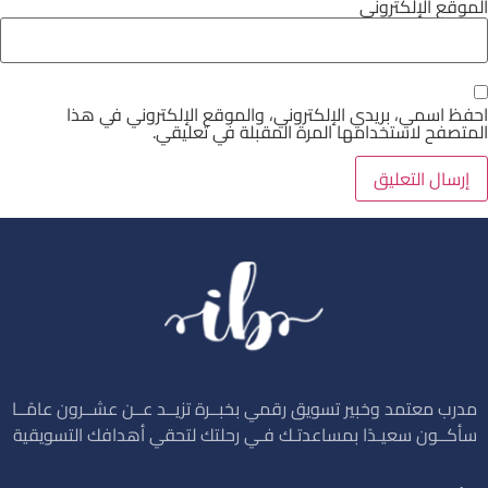
الموقع الإلكتروني
احفظ اسمي، بريدي الإلكتروني، والموقع الإلكتروني في هذا
المتصفح لاستخدامها المرة المقبلة في تعليقي.
مدرب معتمد وخبير تسويق رقمي بخبــرة تزيــد عــن عشــرون عامًــا
سأكــون سعيـدًا بمساعدتـك فـي رحلتك لتحقي أهدافك التسويقية