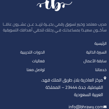
مدرب معتمد وخبير تسويق رقمي بخبــرة تزيــد عــن عشــرون عامًــا
سأكــون سعيـدًا بمساعدتـك فـي رحلتك لتحقي أهدافك التسويقية
الرئيسية
السيرة الذاتية
الدورات التدريبية
سابقة الأعمال
فعاليات
خدماتنا
تواصل معنا
مركز العاذرية بلاز، طريق الملك فهد،
الفيصلية، جدة 23444 – المملكة
العربية السعودية
info@bhrawy.com